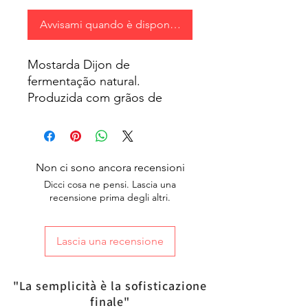
Avvisami quando è disponibile
Mostarda Dijon de
fermentação natural.
Produzida com grãos de
mostarda importado da
França. Sabor único e
exclusivo para seus pratos e
receitas mais especiais.
Non ci sono ancora recensioni
Temos preço exclusivo para
Dicci cosa ne pensi. Lascia una
revenda a partir de 24
recensione prima degli altri.
unidades.
Lascia una recensione
"La semplicità è la sofisticazione
finale"