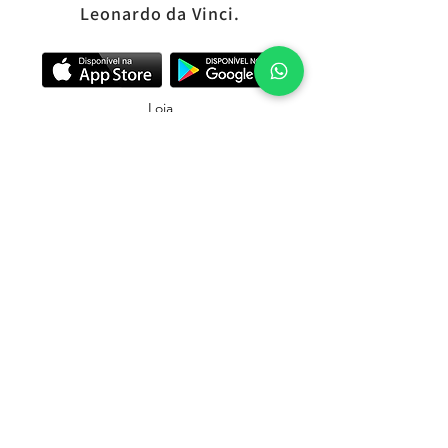
Leonardo da Vinci.
Loja
SALUMIFLIX
Cursos
Troca, devolução e reembolso
Política de Privacidade
Política de entrega
Política dos Planos
e-mail:
charcuteriebrasile@gmail.com
© Copyright