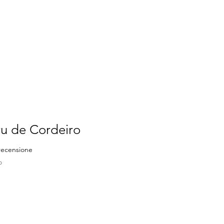
ru de Cordeiro
ensione, la valutazione è 5.0 su cinque stelle
 recensione
o