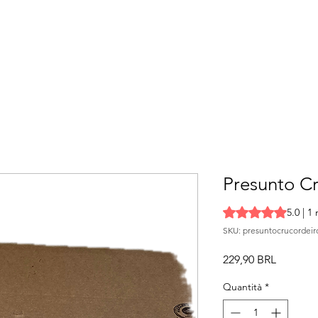
Presunto C
Sulla base di 1 rec
5.0 | 1
SKU: presuntocrucordeir
Prezzo
229,90 BRL
Quantità
*