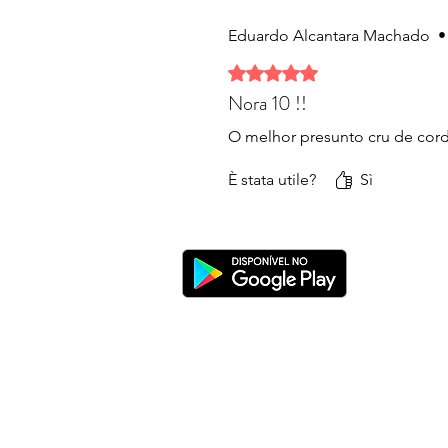
Eduardo Alcantara Machado
•
Valutazione 5 stelle su 5.
Nora 10 !!
O melhor presunto cru de corde
È stata utile?
Sì