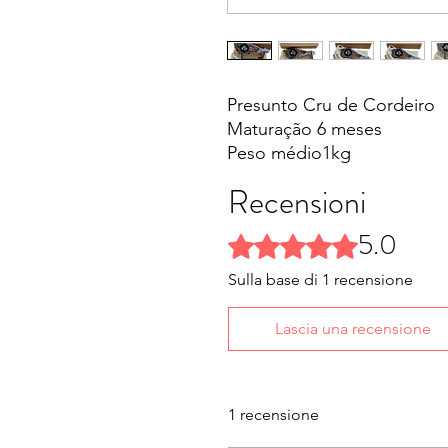
Presunto Cru de Cordeiro
Maturação 6 meses
Peso médio1kg
Validade 6 meses
Recensioni
Acompanha Suporte
Não acompanha faca
5.0
Valutazione 5 stelle su 5.
Sulla base di 1 recensione
Lascia una recensione
1 recensione