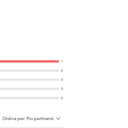
1
0
0
0
0
Ordina per:
Più pertinenti