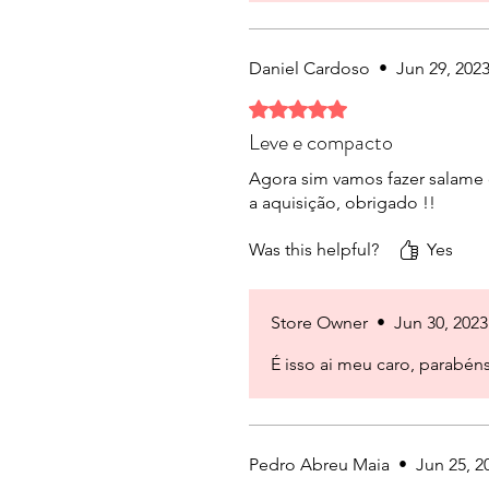
Daniel Cardoso
•
Jun 29, 202
Rated 5 out of 5 stars.
Leve e compacto
Agora sim vamos fazer salame 
a aquisição, obrigado !!
Was this helpful?
Yes
Store Owner
•
Jun 30, 2023
É isso ai meu caro, parabén
Pedro Abreu Maia
•
Jun 25, 2