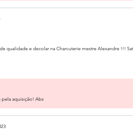
3
de qualidade e decolar na Charcuterie mestre Alexandre !!! Sa
s pela aquisição! Abs
023