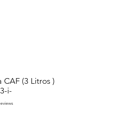
 CAF (3 Litros )
3-i-
f five stars based on 3 reviews
 reviews