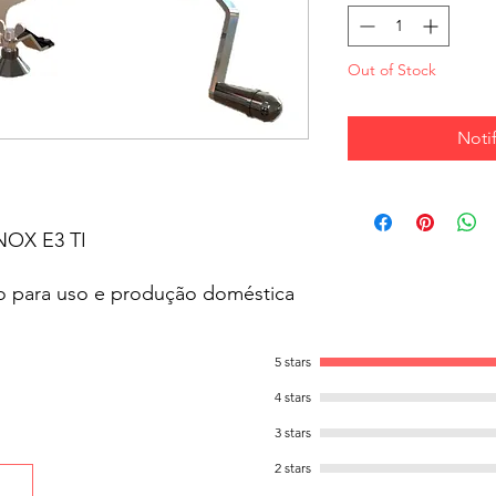
Out of Stock
Noti
OX E3 TI
o para uso e produção doméstica
5 stars
dida:
ibrado, proporcionando
4 stars
dor.
3 stars
evitando ferrugem e oxidação do
2 stars