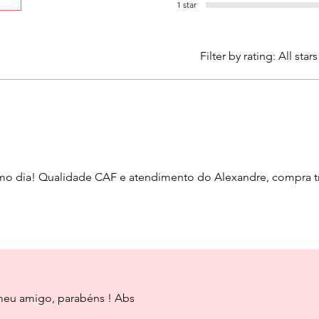
 higienização
1 star
ço e recuo.
 de ventosas
Filter by rating:
All stars
CA:
smo dia! Qualidade CAF e atendimento do Alexandre, compra 
S:
rede de 2mm.
 de alta qualidade.
meu amigo, parabéns ! Abs