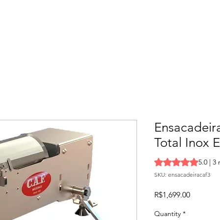
Ensacadeira
Total Inox E
Rating is 5.0 out o
5.0 | 3
SKU: ensacadeiracaf3
Price
R$1,699.00
Quantity
*