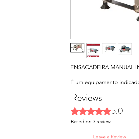
ENSACADEIRA MANUAL IN
É um equipamento indicad
de embutidos.
Reviews
Cada detalhe feito sob me
5.0
Rated 5 out of 5 stars.
-Sistema de redução equil
movimentos leves ao opera
Based on 3 reviews
- Construído em aço Inox, 
equipamento
Leave a Review