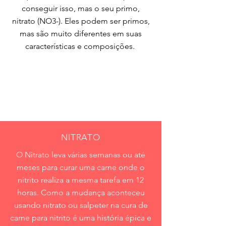
conseguir isso, mas o seu primo,
nitrato (NO3-). Eles podem ser primos,
mas são muito diferentes em suas
características e composições.
NITRATO
O Nitrato leva várias semanas ou até
meses para curar uma carne onde o
nitrito realiza a mesma tarefa em 12
horas. Como a mudança aconteceu
usando nitrato ou salpeter na cura de
carne para nitrito é uma história épica e