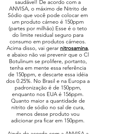
saudável! De acordo com a
ANVISA, o máximo de Nitrito de
Sódio que você pode colocar em
um produto cárneo é 150ppm
(partes por milhão) Esse é o teto
do limite residual seguro para
consumo em produtos cárneos.
Acima disso, vai gerar
nitrosamina
,
e abaixo não vai prevenir que o Cl
Botulinum se prolifere, portanto,
tenha em mente essa referência
de 150ppm, e descarte essa idéia
dos 0.25%. No Brasil e na Europa a
padronização é de 150ppm,
enquanto nos EUA é 156ppm.
Quanto maior a quantidade de
nitrito de sódio no sal de cura,
menos desse produto vou
adicionar pra ficar em 150ppm.
Ainda de acordo com a ANVISA a