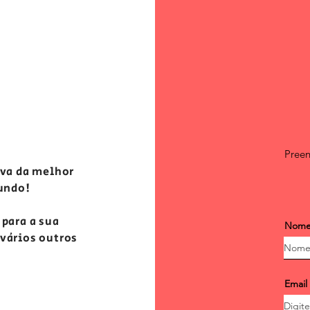
Preen
iva da melhor
undo!
 para a sua
Nom
 vários outros
Email