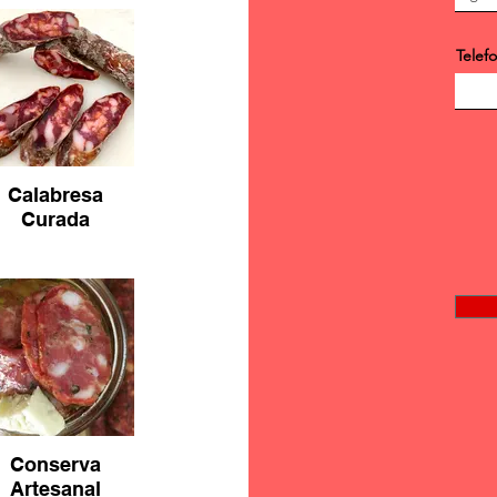
Telef
Calabresa
Curada
Conserva
Artesanal