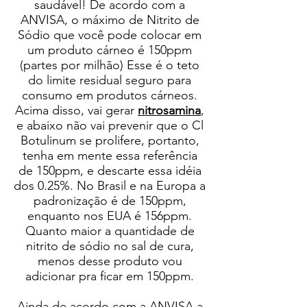
saudável! De acordo com a
ANVISA, o máximo de Nitrito de
Sódio que você pode colocar em
um produto cárneo é 150ppm
(partes por milhão) Esse é o teto
do limite residual seguro para
consumo em produtos cárneos.
Acima disso, vai gerar
nitrosamina
,
e abaixo não vai prevenir que o Cl
Botulinum se prolifere, portanto,
tenha em mente essa referência
de 150ppm, e descarte essa idéia
dos 0.25%. No Brasil e na Europa a
padronização é de 150ppm,
enquanto nos EUA é 156ppm.
Quanto maior a quantidade de
nitrito de sódio no sal de cura,
menos desse produto vou
adicionar pra ficar em 150ppm.
Ainda de acordo com a ANVISA a