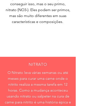
conseguir isso, mas o seu primo,
nitrato (NO3-). Eles podem ser primos,
mas são muito diferentes em suas
características e composições.
NITRATO
O Nitrato leva várias semanas ou até
meses para curar uma carne onde o
nitrito realiza a mesma tarefa em 12
horas. Como a mudança aconteceu
usando nitrato ou salpeter na cura de
carne para nitrito é uma história épica e