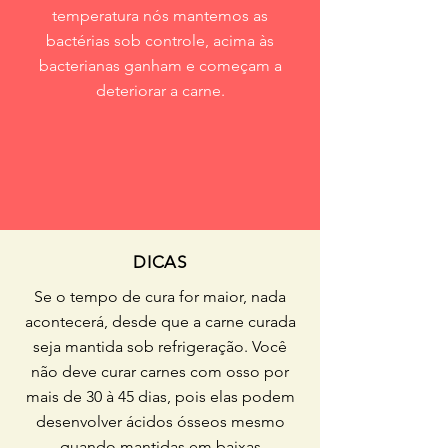
temperatura nós mantemos as
bactérias sob controle, acima às
bacterianas ganham e começam a
deteriorar a carne.
DICAS
Se o tempo de cura for maior, nada
acontecerá, desde que a carne curada
seja mantida sob refrigeração. Você
não deve curar carnes com osso por
mais de 30 à 45 dias, pois elas podem
desenvolver ácidos ósseos mesmo
quando mantidas em baixas