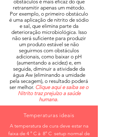
obstáculos é mais eficaz do que
retransmitir apenas um método.
Por exemplo, o primeiro obstáculo
é uma aplicação de nitrito de sódio
e sal, que elimina parte da
deterioração microbiológica. Isso
não será suficiente para produzir
um produto estável se não
seguirmos com obstáculos
adicionais, como baixar o pH
(aumentando a acidez) e, em
seguida, diminuir a atividade da
água Aw (eliminando a umidade
pela secagem), o resultado poderá
ser melhor.
Clique aqui e saiba se o
Nitrito traz prejuízo a saúde
humana.
Temperaturas ideais
A temperatura de cura deve estar na
faixa de 4 ° C à 8° C setup normal de