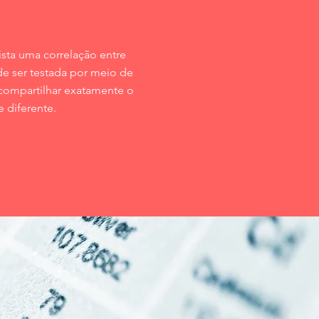
ta uma correlação entre
de ser testada por meio de
 compartilhar exatamente o
 diferente.