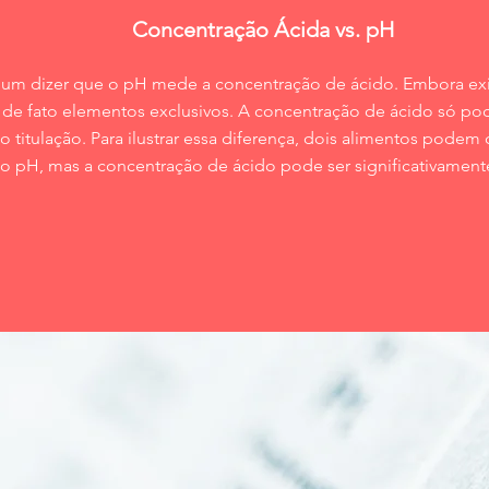
Concentração Ácida vs. pH
m dizer que o pH mede a concentração de ácido. Embora exis
o de fato elementos exclusivos. A concentração de ácido só po
titulação. Para ilustrar essa diferença, dois alimentos podem
 pH, mas a concentração de ácido pode ser significativamente