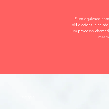
É um equívoco comu
pH e acidez, eles sã
um processo chamado 
mesmo
SOBRE