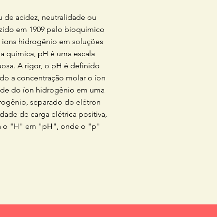
 de acidez, neutralidade ou
uzido em 1909 pelo bioquímico
e íons hidrogênio em soluções
 Na química, pH é uma escala
osa. A rigor, o pH é definido
do a concentração molar o íon
idade do íon hidrogênio em uma
rogênio, separado do elétron
de de carga elétrica positiva,
á o "H" em "pH", onde o "p"