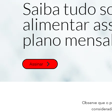
Saiba tudo s
alimentar as
plano mensa
Assinar
Observe que o p
considerada