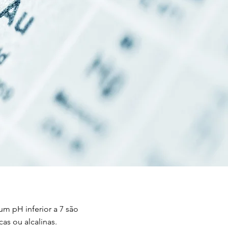
m pH inferior a 7 são
as ou alcalinas.