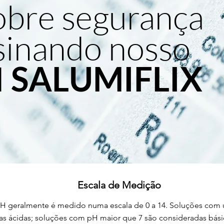
obre segurança
sinando nosso
l
SALUMIFLIX
Escala de Medição
H geralmente é medido numa escala de 0 a 14. Soluções com u
s ácidas; soluções com pH maior que 7 são consideradas básic