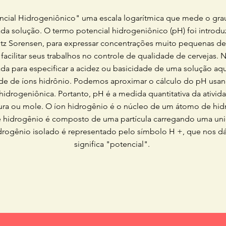
ncial Hidrogeniônico" uma escala logarítmica que mede o grau
da solução. O termo potencial hidrogeniônico (pH) foi introd
itz Sorensen, para expressar concentrações muito pequenas d
facilitar seus trabalhos no controle de qualidade de cervejas.
ada para especificar a acidez ou basicidade de uma solução aqu
de de íons hidrônio. Podemos aproximar o cálculo do pH usan
 hidrogeniônica. Portanto, pH é a medida quantitativa da ativ
ura ou mole. O íon hidrogênio é o núcleo de um átomo de hid
hidrogênio é composto de uma partícula carregando uma unida
drogênio isolado é representado pelo símbolo H +, que nos d
significa "potencial".