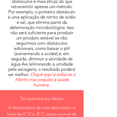
obstáculos é mais eficaz do que
retransmitir apenas um método.
Por exemplo, o primeiro obstáculo
é uma aplicação de nitrito de sódio
e sal, que elimina parte da
deterioração microbiológica. Isso
não será suficiente para produzir
um produto estável se não
seguirmos com obstáculos
adicionais, como baixar o pH
(aumentando a acidez) e, em
seguida, diminuir a atividade da
água Aw (eliminando a umidade
pela secagem), o resultado poderá
ser melhor.
Clique aqui e saiba se o
Nitrito traz prejuízo a saúde
humana.
Temperaturas ideais
A temperatura de cura deve estar na
faixa de 4 ° C à 8° C setup normal de