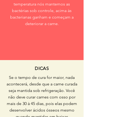
temperatura nós mantemos as
bactérias sob controle, acima às
bacterianas ganham e começam a
deteriorar a carne.
DICAS
Se o tempo de cura for maior, nada
acontecerá, desde que a carne curada
seja mantida sob refrigeração. Você
não deve curar carnes com osso por
mais de 30 à 45 dias, pois elas podem
desenvolver ácidos ósseos mesmo
quando mantidas em baixas