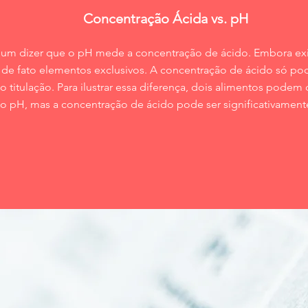
Concentração Ácida vs. pH
m dizer que o pH mede a concentração de ácido. Embora exis
o de fato elementos exclusivos. A concentração de ácido só po
titulação. Para ilustrar essa diferença, dois alimentos podem
 pH, mas a concentração de ácido pode ser significativamente