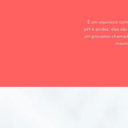
É um equívoco comu
pH e acidez, eles sã
um processo chamado 
mesmo
SOBRE