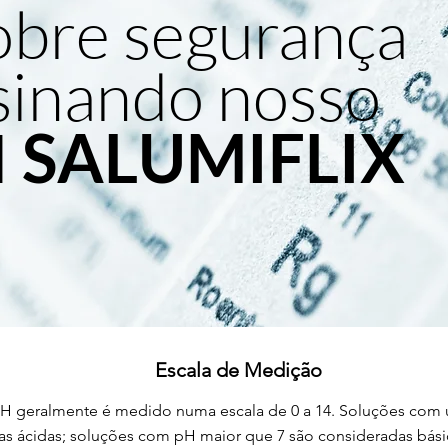
obre segurança
sinando nosso
l
SALUMIFLIX
Escala de Medição
H geralmente é medido numa escala de 0 a 14. Soluções com u
s ácidas; soluções com pH maior que 7 são consideradas básic