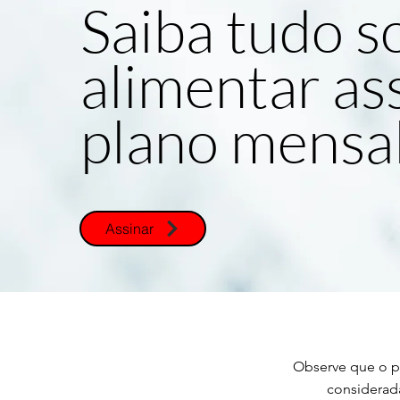
Saiba tudo s
alimentar as
plano mensa
Assinar
Observe que o p
considerada