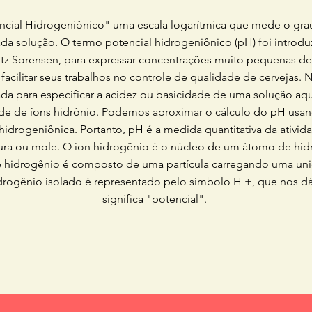
ncial Hidrogeniônico" uma escala logarítmica que mede o grau
da solução. O termo potencial hidrogeniônico (pH) foi introd
itz Sorensen, para expressar concentrações muito pequenas d
facilitar seus trabalhos no controle de qualidade de cervejas.
ada para especificar a acidez ou basicidade de uma solução aqu
de de íons hidrônio. Podemos aproximar o cálculo do pH usan
 hidrogeniônica. Portanto, pH é a medida quantitativa da ativ
ura ou mole. O íon hidrogênio é o núcleo de um átomo de hid
hidrogênio é composto de uma partícula carregando uma unida
drogênio isolado é representado pelo símbolo H +, que nos d
significa "potencial".