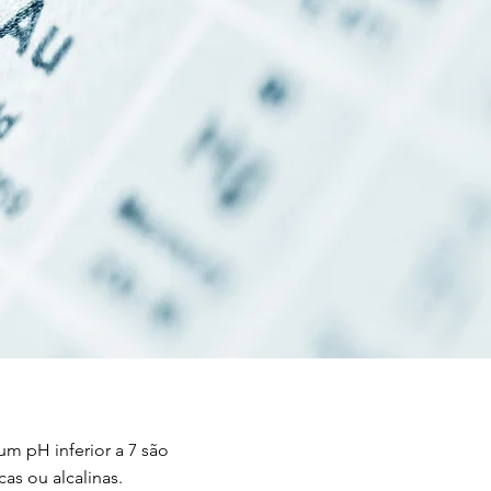
m pH inferior a 7 são
as ou alcalinas.