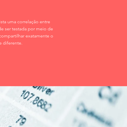
ta uma correlação entre
de ser testada por meio de
 compartilhar exatamente o
 diferente.