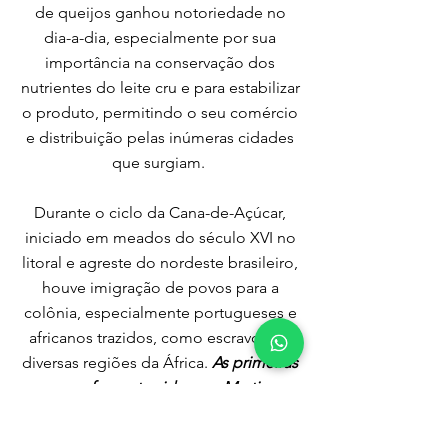
de queijos ganhou notoriedade no
dia-a-dia, especialmente por sua
importância na conservação dos
nutrientes do leite cru e para estabilizar
o produto, permitindo o seu comércio
e distribuição pelas inúmeras cidades
que surgiam.
Durante o ciclo da Cana-de-Açúcar,
iniciado em meados do século XVI no
litoral e agreste do nordeste brasileiro,
houve imigração de povos para a
colônia, especialmente portugueses e
africanos trazidos, como escravos de
diversas regiões da África.
As primeiras
vacas foram trazidas por Martim
Afonso de Souza e sua esposa Ana
Pimentel de Souza, em 1534.
Estes