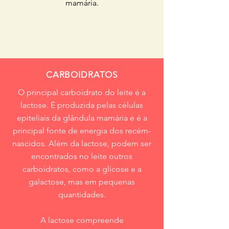
mamária.
CARBOIDRATOS
O principal carboidrato do leite é a
lactose. É produzida pelas células
epiteliais da glândula mamária e é a
principal fonte de energia dos recém-
nascidos. Além da lactose, podem ser
encontrados no leite outros
carboidratos, como a glicose e a
galactose, mas em pequenas
quantidades.
A lactose compreende