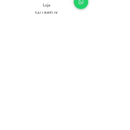
Loja
SALUMIFLIX
Cursos
Troca, devolução e reembolso
Política de Privacidade
Política de entrega
Política dos Planos
e-mail:
charcuteriebrasile@gmail.com
© Copyright