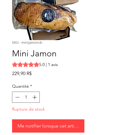
SKU : minijamoncb
Mini Jamon
La note est de 5.0 sur cinq étoiles selon 1 avis
5.0 | 1 avis
Prix
229,90 R$
Quantité
*
Rupture de stock
Me notifier lorsque cet article est disponible