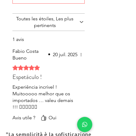
Toutes les étoiles, Les plus
pertinents
1 avis
Fabio Costa
•
20 juil. 2025
Bueno
Noté 5 sur 5.
Espetáculo !
Experiência incrível !
Muitooooo melhor que os
importados … valeu demais
!!! 👍🏻👍🏻👍🏻
Avis utile ?
Oui
"La semplicità è la sofisticazione