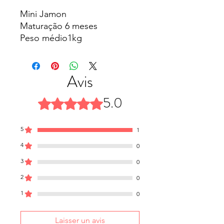
Mini Jamon
Maturação 6 meses
Peso médio1kg
Validade 6 meses
Acompanha Suporte
Não acompanha faca
Avis
5.0
Noté 5 sur 5.
5
1
4
0
3
0
2
0
1
0
Laisser un avis