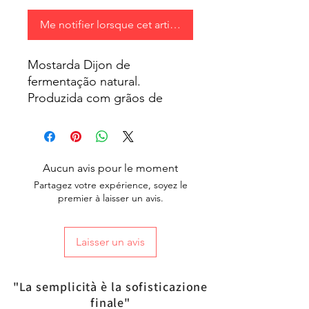
Me notifier lorsque cet article est disponible
Mostarda Dijon de
fermentação natural.
Produzida com grãos de
mostarda importado da
França. Sabor único e
exclusivo para seus pratos e
receitas mais especiais.
Aucun avis pour le moment
Temos preço exclusivo para
Partagez votre expérience, soyez le
revenda a partir de 24
premier à laisser un avis.
unidades.
Laisser un avis
"La semplicità è la sofisticazione
finale"