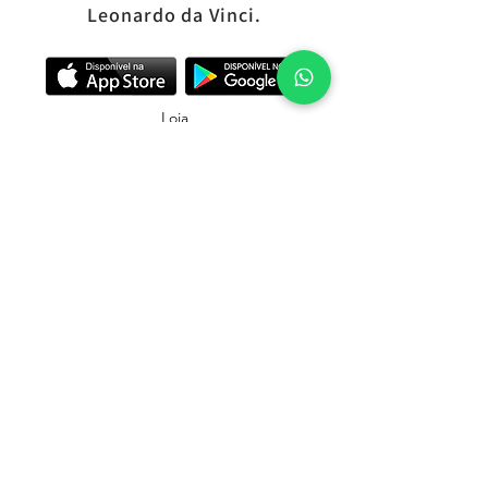
Leonardo da Vinci.
Loja
SALUMIFLIX
Cursos
Troca, devolução e reembolso
Política de Privacidade
Política de entrega
Política dos Planos
e-mail:
charcuteriebrasile@gmail.com
© Copyright