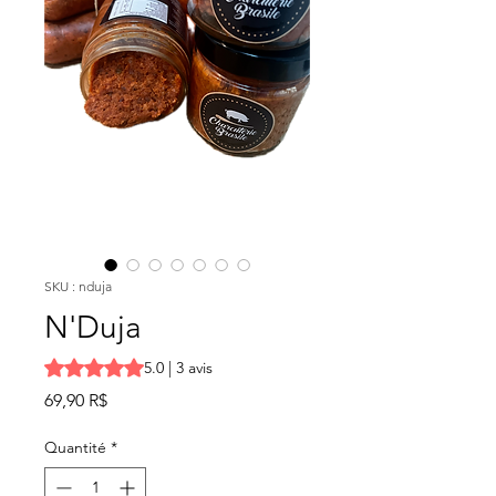
SKU : nduja
N'Duja
La note est de 5.0 sur cinq étoiles selon 3 avis
5.0 | 3 avis
Prix
69,90 R$
Quantité
*