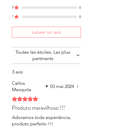
Consumir em temperatura
2
0
ambiente
1
0
Após finalizar sua compra,
favor esolher embalagem
Laisser un avis
rústica ou pote.
Temos preço exclusivo para
revenda.
Toutes les étoiles, Les plus
pertinents
Saiba Mais
3 avis
Carlos
•
03 mai 2024
Mesquita
Noté 5 sur 5.
Produto maravilhoso !!!
Adoramos toda experiência,
produto perfeito !!!