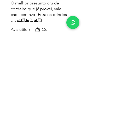
O melhor presunto cru de
cordeiro que já provei, vale
cada centavo! Fora os brindes
…. 🙏🏻🙏🏻🙏🏻
Avis utile ?
Oui
"La semplicità è la sofisticazione
finale"
Leonardo da Vinci.
Loja
SALUMIFLIX
Cursos
Troca, devolução e reembolso
Política de Privacidade