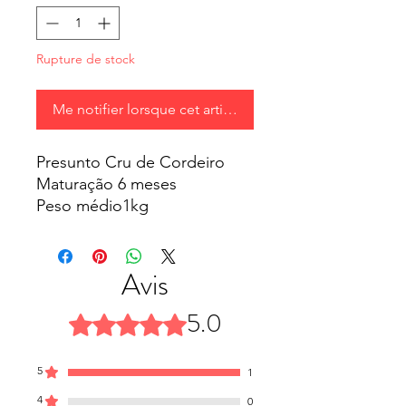
Rupture de stock
Me notifier lorsque cet article est disponible
Presunto Cru de Cordeiro
Maturação 6 meses
Peso médio1kg
Validade 6 meses
Acompanha Suporte
Não acompanha faca
Avis
5.0
Noté 5 sur 5.
5
1
4
0