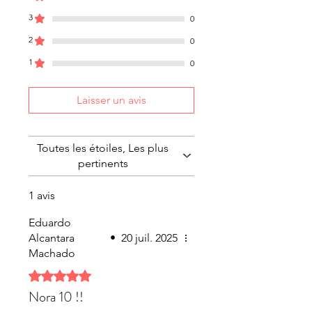
3
0
2
0
1
0
Laisser un avis
Toutes les étoiles, Les plus
pertinents
1 avis
Eduardo
Alcantara
•
20 juil. 2025
Machado
Noté 5 sur 5.
Nora 10 !!