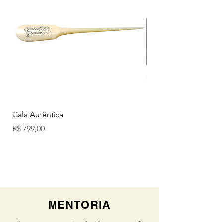
Cala Autêntica
Mini Jamon
Esgotado
Preço
R$ 799,00
MENTORIA